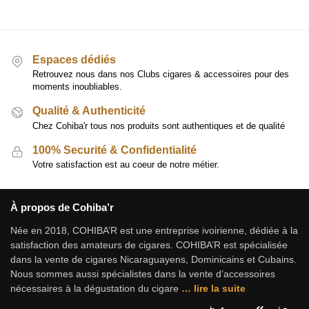
Espaces dédiés
Retrouvez nous dans nos Clubs cigares & accessoires pour des
moments inoubliables.
Qualité & Authenticité
Chez Cohiba'r tous nos produits sont authentiques et de qualité
100% Securité & Confidentialité
Votre satisfaction est au coeur de notre métier.
À propos de Cohiba’r
Née en 2018, COHIBA’R est une entreprise ivoirienne, dédiée à la
satisfaction des amateurs de cigares. COHIBA’R est spécialisée
dans la vente de cigares Nicaraguayens, Dominicains et Cubains.
Nous sommes aussi spécialistes dans la vente d’accessoires
nécessaires à la dégustation du cigare
…
lire la suite