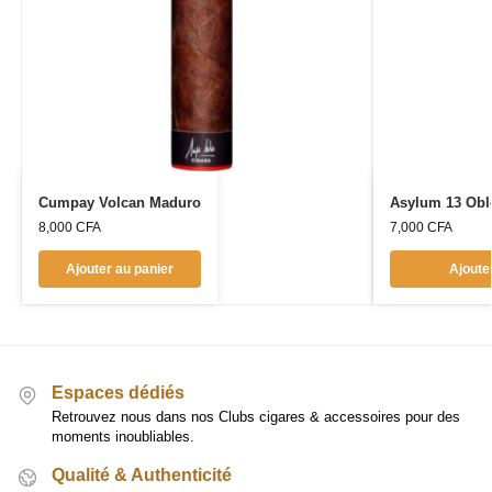
Cumpay Volcan Maduro
Asylum 13 Oblo
8,000
CFA
7,000
CFA
Ajouter au panier
Ajoute
Espaces dédiés
Retrouvez nous dans nos Clubs cigares & accessoires pour des
moments inoubliables.
Qualité & Authenticité