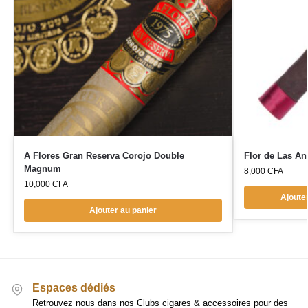
A Flores Gran Reserva Corojo Double
Flor de Las An
Magnum
8,000
CFA
10,000
CFA
Ajoute
Ajouter au panier
Espaces dédiés
Retrouvez nous dans nos Clubs cigares & accessoires pour des