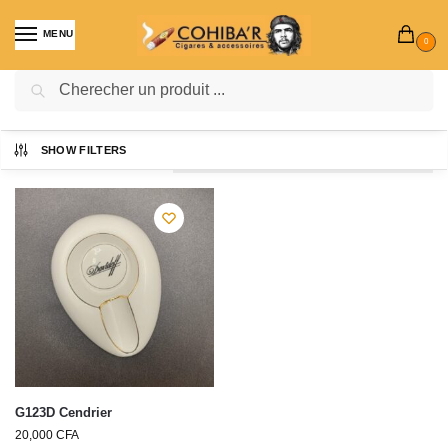
MENU
0
Recherche
SHOW FILTERS
Voici le seul résultat
G123D Cendrier
20,000
CFA